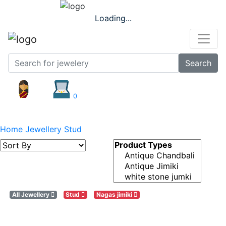
Loading...
Search
0
Stud
Home
Jewellery
Stud
All Jewellery
Stud
Nagas jimiki